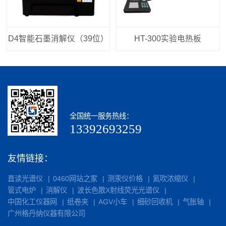
D4智能石墨消解仪（39位）
HT-300实验电热板
全国统一服务热线：
13392693259
友情链接：
直读光谱仪
0460网站之家
测汞仪价格
氮吹浓缩仪
管式电炉
消解仪
波长色散X射线荧光光谱仪
中国化工仪器网
纸卷夹
AGV小车
细砂回收机
气胀轴
广州格丹纳仪器有限公司