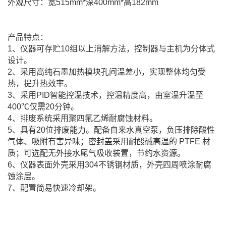
外观尺寸：宽515mm*深400mm*高182mm
产品特点：
1、仪器可存贮10组以上消解方法，控制器与主机为分体式
设计。
2、
采用高纯石墨加热模块孔间温差小，实现整体均匀受
热，提升热效率。
3、采用PID智能控温技术，控温精度高，由室温升温至
400℃仅需20分钟。
4、排废系统采用聚四氟乙烯耐腐蚀材料。
5、
具有20位排废能力。配备自来水真空泵，负压排除酸性
气体、吸附有害异味；密封盖采用耐酸碱高温的 PTFE 材
质；可选配无外接水尾气吸收装置，节约水资源。
6、仪器表面外壳采用304不锈钢材质，外壳四周喷涂耐腐
蚀涂层。
7、配置简易快速冷却架。