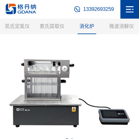
13392693259
凯氏定氮仪
索氏提取仪
消化炉
微波消解仪